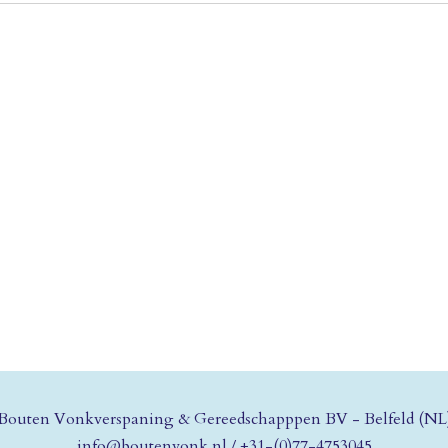
Bouten Vonkverspaning & Gereedschapppen BV - Belfeld (NL
info@boutenvonk.nl
/
+31-(0)77-4753045